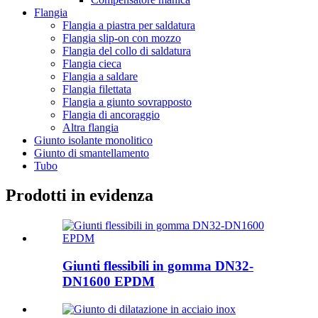
Flangia
Flangia a piastra per saldatura
Flangia slip-on con mozzo
Flangia del collo di saldatura
Flangia cieca
Flangia a saldare
Flangia filettata
Flangia a giunto sovrapposto
Flangia di ancoraggio
Altra flangia
Giunto isolante monolitico
Giunto di smantellamento
Tubo
Prodotti in evidenza
Giunti flessibili in gomma DN32-
DN1600 EPDM