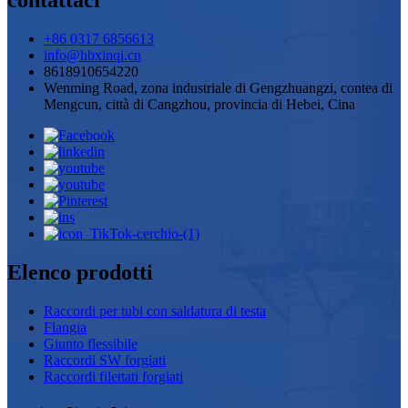
contattaci
+86 0317 6856613
info@hbxinqi.cn
8618910654220
Wenming Road, zona industriale di Gengzhuangzi, contea di
Mengcun, città di Cangzhou, provincia di Hebei, Cina
Elenco prodotti
Raccordi per tubi con saldatura di testa
Flangia
Giunto flessibile
Raccordi SW forgiati
Raccordi filettati forgiati