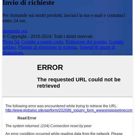
Invio di richieste
Per domande sui nostri prodotti, lasciaci la tua e-mail e contattaci
entro 24 ore.
domanda ora
© Copyright - 2010-2024: Tutti i diritti riservati.
Piega 5d
,
Gomito a raggio corto
,
Riduzione del gomito
,
Gomito
saldato
,
Flangia di giunzione in gomma
,
Sistemi di giunti di
dilatazione
,