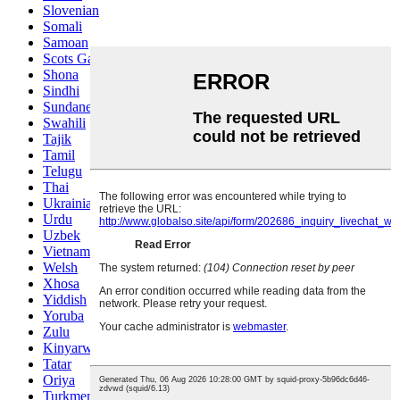
Slovenian
Somali
Samoan
Scots Gaelic
Shona
Sindhi
Sundanese
Swahili
Tajik
Tamil
Telugu
Thai
Ukrainian
Urdu
Uzbek
Vietnamese
Welsh
Xhosa
Yiddish
Yoruba
Zulu
Kinyarwanda
Tatar
Oriya
Turkmen