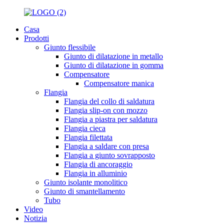
Casa
Prodotti
Giunto flessibile
Giunto di dilatazione in metallo
Giunto di dilatazione in gomma
Compensatore
Compensatore manica
Flangia
Flangia del collo di saldatura
Flangia slip-on con mozzo
Flangia a piastra per saldatura
Flangia cieca
Flangia filettata
Flangia a saldare con presa
Flangia a giunto sovrapposto
Flangia di ancoraggio
Flangia in alluminio
Giunto isolante monolitico
Giunto di smantellamento
Tubo
Video
Notizia