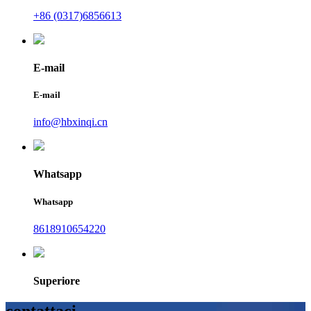
+86 (0317)6856613
E-mail
E-mail
info@hbxinqi.cn
Whatsapp
Whatsapp
8618910654220
Superiore