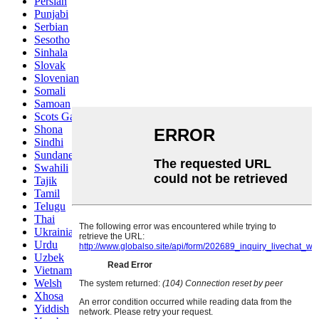
Persian
Punjabi
Serbian
Sesotho
Sinhala
Slovak
Slovenian
Somali
Samoan
Scots Gaelic
Shona
Sindhi
Sundanese
Swahili
Tajik
Tamil
Telugu
Thai
Ukrainian
Urdu
Uzbek
Vietnamese
Welsh
Xhosa
Yiddish