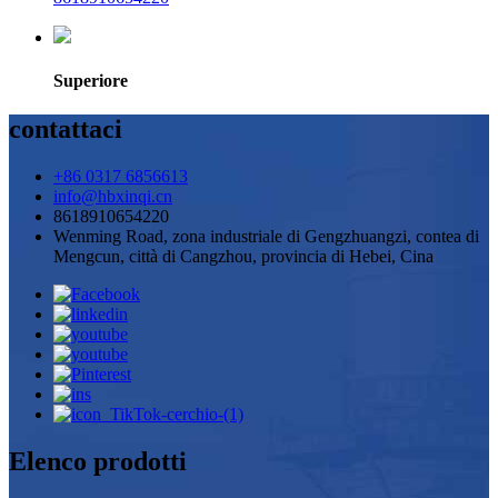
Superiore
contattaci
+86 0317 6856613
info@hbxinqi.cn
8618910654220
Wenming Road, zona industriale di Gengzhuangzi, contea di
Mengcun, città di Cangzhou, provincia di Hebei, Cina
Elenco prodotti