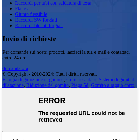
Raccordi per tubi con saldatura di testa
Flangia
Giunto flessibile
Raccordi SW forgiati
Raccordi filettati forgiati
Invio di richieste
Per domande sui nostri prodotti, lasciaci la tua e-mail e contattaci
entro 24 ore.
domanda ora
© Copyright - 2010-2024: Tutti i diritti riservati.
Flangia di giunzione in gomma
,
Gomito saldato
,
Sistemi di giunti di
dilatazione
,
Riduzione del gomito
,
Piega 5d
,
Gomito a raggio corto
,