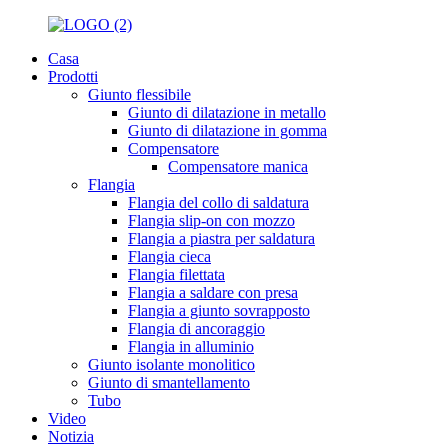
Casa
Prodotti
Giunto flessibile
Giunto di dilatazione in metallo
Giunto di dilatazione in gomma
Compensatore
Compensatore manica
Flangia
Flangia del collo di saldatura
Flangia slip-on con mozzo
Flangia a piastra per saldatura
Flangia cieca
Flangia filettata
Flangia a saldare con presa
Flangia a giunto sovrapposto
Flangia di ancoraggio
Flangia in alluminio
Giunto isolante monolitico
Giunto di smantellamento
Tubo
Video
Notizia